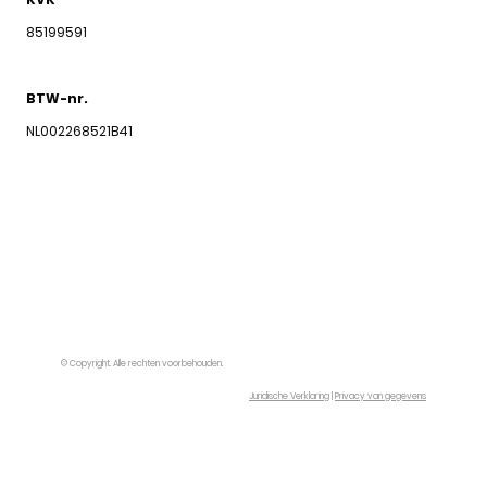
85199591
BTW-nr.
NL002268521B41
© Copyright. Alle rechten voorbehouden.
Juridische Verklaring
|
Privacy van gegevens