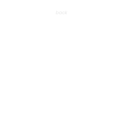
back
OW
 A G E